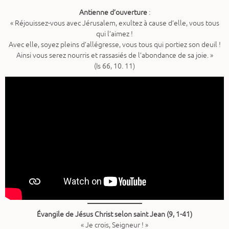
Antienne d’ouverture
:
« Réjouissez-vous avec Jérusalem, exultez à cause d’elle, vous tous
qui l’aimez !
Avec elle, soyez pleins d’allégresse, vous tous qui portiez son deuil !
Ainsi vous serez nourris et rassasiés de l’abondance de sa joie. »
(Is 66, 10. 11)
Évangile de Jésus Christ selon saint Jean (9, 1-41)
« Je crois, Seigneur ! »