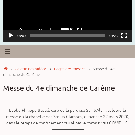
00:00
04:25
Accueil
Galerie des vidéos
Pages des messes
Messe du 4e
dimanche de Carême
Messe du 4e dimanche de Carême
L’abbé Philippe Bastié, curé de la paroisse Saint-Alain, célèbre la
messe en la chapelle des Sœurs Clarisses, dimanche 22 mars 2020,
dans le temps de confinement causé par le coronavirus COVID-19.