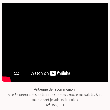
Antienne de la communion
:
« Le Seigneur a mis de la boue sur mes yeux, je me suis lavé, et
maintenant je vois, et je crois. »
(cf. Jn 9, 11)